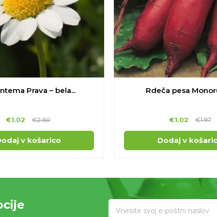
ntema Prava – bela...
Rdeča pesa Monoru
€
1.02
€
2.60
€
1.02
€
1.97
odaj v košarico
Dodaj v košari
cije