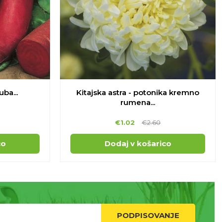
ba...
Kitajska astra - potonika kremno
rumena...
€
1.02
€
2.60
co
Dodaj v košarico
PODPISOVANJE