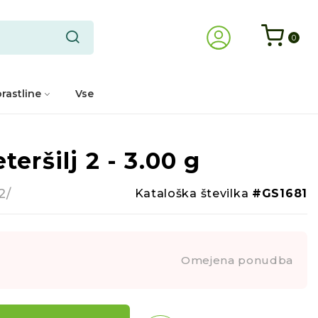
0
rastline
Vse
eršilj 2 - 3.00 g
-51%
2/
Kataloška številka
#GS1681
Omejena ponudba