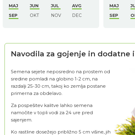
MAJ
JUN
JUL
AVG
MAJ
J
SEP
OKT
NOV
DEC
SEP
O
Navodila za gojenje in dodatne 
Semena sejete neposredno na prostem od
sredine pomladi na globino 1-2 cm, na
razdalji 25-30 cm, takoj ko zemlja postane
primerna za obdelavo.
Za pospešitev kalitve lahko semena
namočite v topli vodi za 24 ure pred
sajenjem.
Ko rastline dosežejo približno 5 cm višine, jih