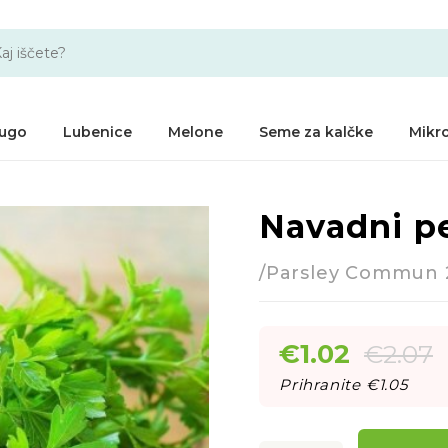
ugo
Lubenice
Melone
Seme za kalčke
Mikro
Navadni pet
-51%
/Parsley Commun 
€
1.02
€
2.07
Prihranite €
1.05