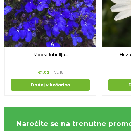
Modra lobelija...
Hriza
€
1.02
€
2.16
Dodaj v košarico
D
Naročite se na trenutne promo