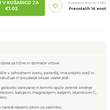
 V KOŠARICO ZA
Kupljene enote 2384
€
1.02
Preostalih 16 enot
 izbira za tržne in domače vrtove.
lišče v zahodnem svetu, peteršilj, ima izrazito svež in
družuje in poudarja okuse vsake jedi.
, globoko zarezane in temno sijoče zelene srednje
 železom, kalcijem, magnezijem, kalijem, vitaminom C,
lino.
h naredi idealno izbiro za začimbo.