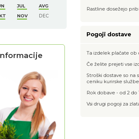
UN
JUL
AVG
Rastline dosežejo prib
KT
NOV
DEC
Pogoji dostave
Ta izdelek plačate ob 
informacije
Če želite prejeti vse i
Stroški dostave so na 
ceniku kurirske službe
Rok dobave - od 2 do 
Vsi drugi pogoji za z