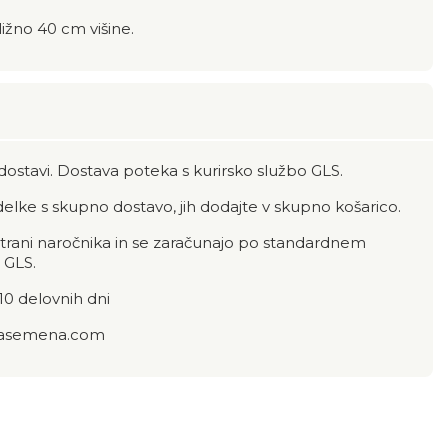
ližno 40 cm višine.
dostavi. Dostava poteka s kurirsko službo GLS.
zdelke s skupno dostavo, jih dodajte v skupno košarico.
strani naročnika in se zaračunajo po standardnem
 GLS.
10 delovnih dni
latasemena.com