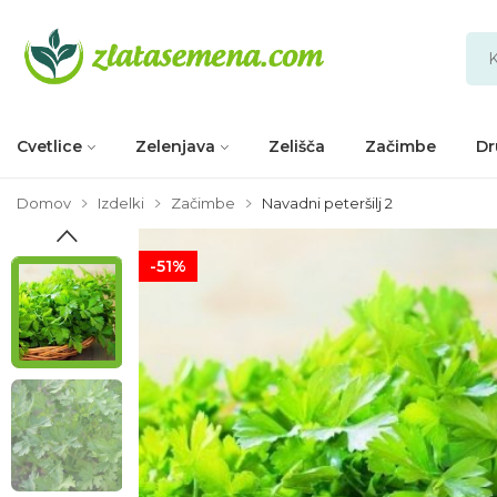
Cvetlice
Zelenjava
Zelišča
Začimbe
Dr
Domov
Izdelki
Začimbe
Navadni peteršilj 2
-51%