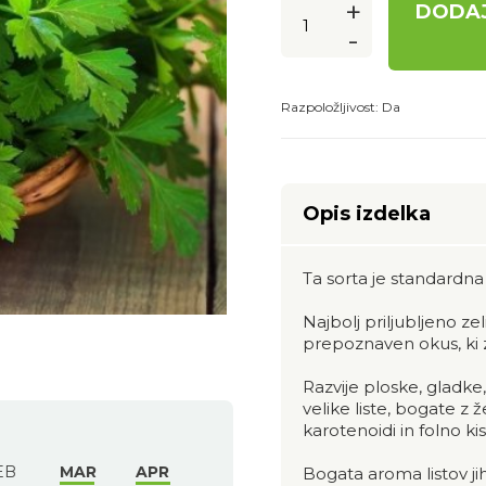
+
DODAJ
-
Razpoložljivost:
Da
Opis izdelka
Ta sorta je standardna
Najbolj priljubljeno ze
prepoznaven okus, ki z
Razvije ploske, gladke
velike liste, bogate z
karotenoidi in folno kis
EB
MAR
APR
Bogata aroma listov ji