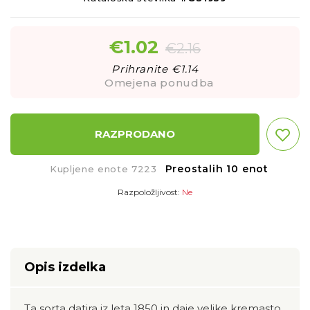
€
1.02
€
2.16
Prihranite €
1.14
Omejena ponudba
RAZPRODANO
Preostalih 10 enot
Kupljene enote 7223
Razpoložljivost:
Ne
Opis izdelka
Ta sorta datira iz leta 1850 in daje velike kremasto