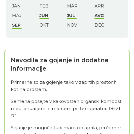
JAN
FEB
MAR
APR
MAJ
JUN
JUL
AVG
SEP
OKT
NOV
DEC
Navodila za gojenje in dodatne
informacije
Primerne so za gojenje tako v zaprtih prostorih
kot na prostem.
Semena posejte v kakovosten organski kompost
med januarjem in marcem pri temperaturi 18–21
°C.
Sejanje je mogoče tudi marca in aprila, pri čemer