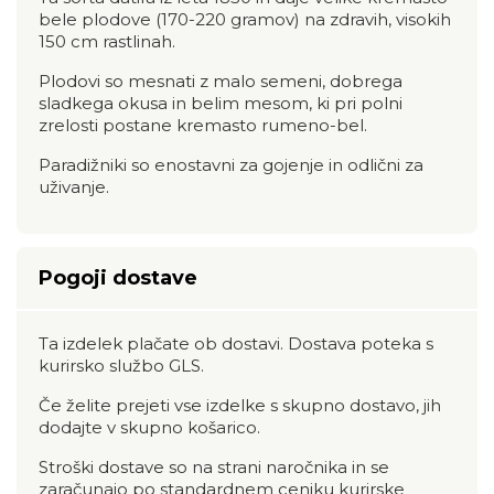
bele plodove (170-220 gramov) na zdravih, visokih
150 cm rastlinah.
Plodovi so mesnati z malo semeni, dobrega
sladkega okusa in belim mesom, ki pri polni
zrelosti postane kremasto rumeno-bel.
Paradižniki so enostavni za gojenje in odlični za
uživanje.
Pogoji dostave
Ta izdelek plačate ob dostavi. Dostava poteka s
kurirsko službo GLS.
Če želite prejeti vse izdelke s skupno dostavo, jih
dodajte v skupno košarico.
Stroški dostave so na strani naročnika in se
zaračunajo po standardnem ceniku kurirske