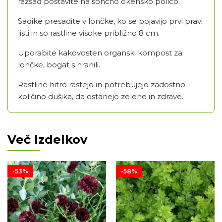
razsad postavite na sončno okensko polico.
Sadike presadite v lončke, ko se pojavijo prvi pravi
listi in so rastline visoke približno 8 cm.
Uporabite kakovosten organski kompost za
lončke, bogat s hranili.
Rastline hitro rastejo in potrebujejo zadostno
količino dušika, da ostanejo zelene in zdrave.
Več Izdelkov
-53%
-58%