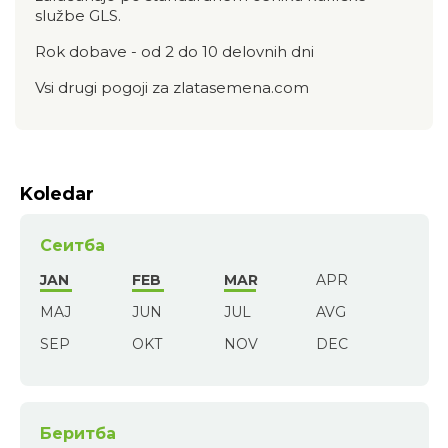
službe GLS.
Rok dobave - od 2 do 10 delovnih dni
Vsi drugi pogoji za zlatasemena.com
Koledar
Сеитба
JAN
FEB
MAR
APR
MAJ
JUN
JUL
AVG
SEP
OKT
NOV
DEC
Беритба