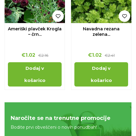
Ameriški plavček Krogla
Navadna rezana
– črn...
zelena...
€
1.02
€
1.02
€
2.16
€
2.41
Dodaj v
Dodaj v
košarico
košarico
Naročite se na trenutne promocije
Bodite prvi obveščeni o novih ponudbah!