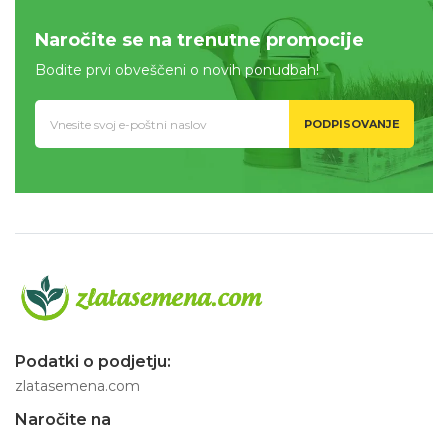
Naročite se na trenutne promocije
Bodite prvi obveščeni o novih ponudbah!
PODPISOVANJE
Podatki o podjetju:
zlatasemena.com
Naročite na