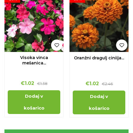
Visoka vinca
Oranžni dragulj ciniija...
mešanica...
€
1.02
€
1.02
€
1.38
€
2.46
Dodaj v
Dodaj v
košarico
košarico