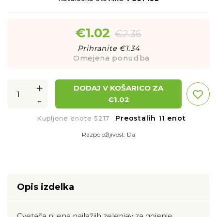
€
1.02
€
2.36
Prihranite €
1.34
Omejena ponudba
+
DODAJ V KOŠARICO ZA
-
€
1.02
Preostalih 11 enot
Kupljene enote 5217
Razpoložljivost:
Da
Opis izdelka
Cvetača ni ena najlažjih zelenjav za gojenje,