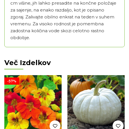
cm višine, jih lahko presadite na končne položaje
za sajenje, na enako razdaljo, kot je opisano
zgoraj. Zalivajte obilno enkrat na teden v suhem
vremenu. Za visoko rodnost je pomembna
zadostna količina vode skozi celotno rastno
obdobje.
Več Izdelkov
-57%