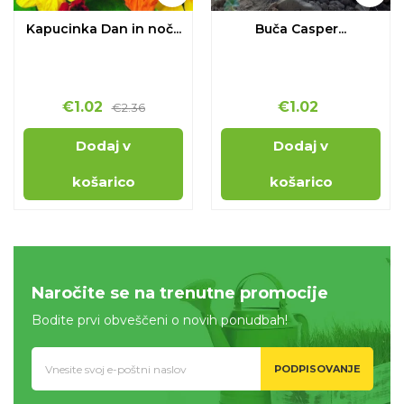
Kapucinka Dan in noč...
Buča Casper...
€
1.02
€
1.02
€
2.36
Dodaj v
Dodaj v
košarico
košarico
Naročite se na trenutne promocije
Bodite prvi obveščeni o novih ponudbah!
PODPISOVANJE