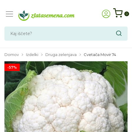
0
Domov
Izdelki
Druga zelenjava
Cvetača Movir 74
-57%