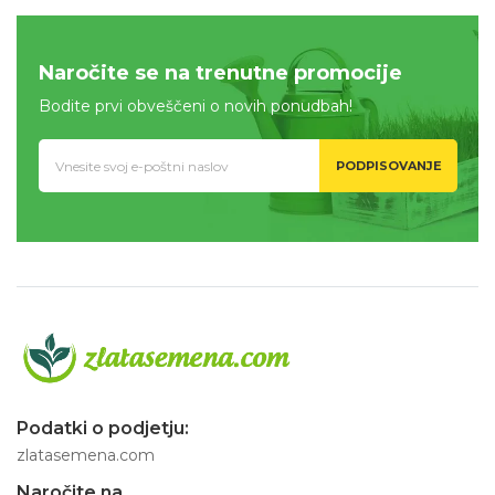
Naročite se na trenutne promocije
Bodite prvi obveščeni o novih ponudbah!
PODPISOVANJE
Podatki o podjetju:
zlatasemena.com
Naročite na