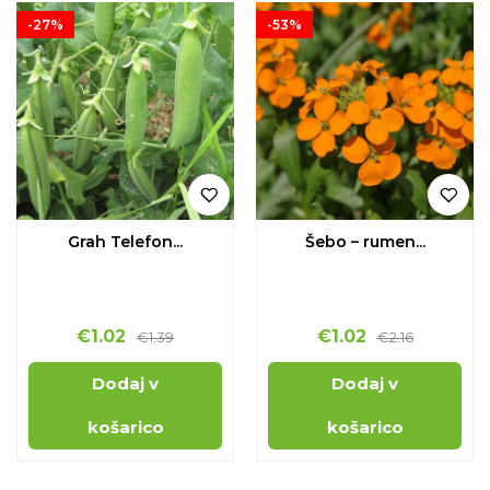
-27%
-53%
Grah Telefon...
Šebo – rumen...
€
1.02
€
1.02
€
1.39
€
2.16
Dodaj v
Dodaj v
košarico
košarico