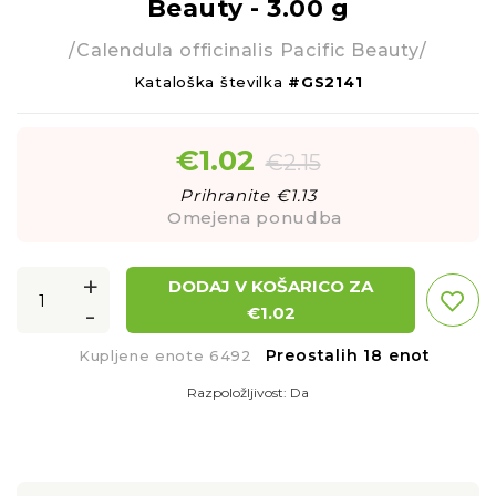
Beauty - 3.00 g
/Calendula officinalis Pacific Beauty/
Kataloška številka
#GS2141
€
1.02
€
2.15
Prihranite €
1.13
Omejena ponudba
+
DODAJ V KOŠARICO ZA
-
€
1.02
Preostalih 18 enot
Kupljene enote 6492
Razpoložljivost:
Da