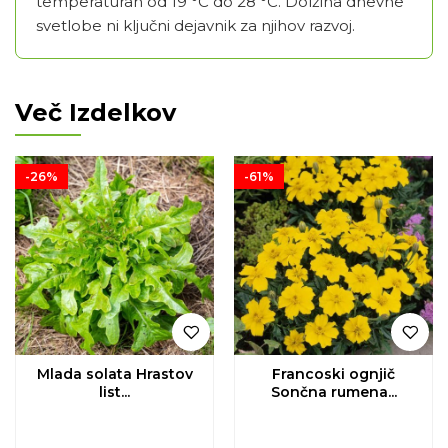
temperaturah od 19 °C do 28 °C. Dolžina dnevne
svetlobe ni ključni dejavnik za njihov razvoj.
Več Izdelkov
-26%
-61%
Mlada solata Hrastov
Francoski ognjič
list...
Sončna rumena...