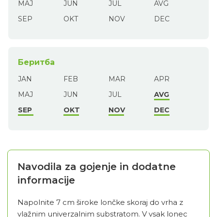
MAJ
JUN
JUL
AVG
SEP
OKT
NOV
DEC
Беритба
JAN
FEB
MAR
APR
MAJ
JUN
JUL
AVG
SEP
OKT
NOV
DEC
Navodila za gojenje in dodatne
informacije
Napolnite 7 cm široke lončke skoraj do vrha z
vlažnim univerzalnim substratom. V vsak lonec