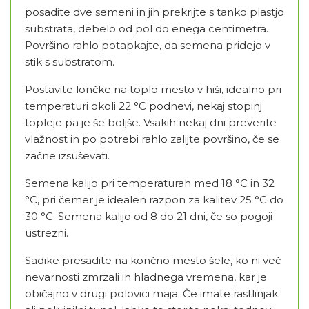
posadite dve semeni in jih prekrijte s tanko plastjo
substrata, debelo od pol do enega centimetra.
Površino rahlo potapkajte, da semena pridejo v
stik s substratom.
Postavite lončke na toplo mesto v hiši, idealno pri
temperaturi okoli 22 °C podnevi, nekaj stopinj
topleje pa je še boljše. Vsakih nekaj dni preverite
vlažnost in po potrebi rahlo zalijte površino, če se
začne izsuševati.
Semena kalijo pri temperaturah med 18 °C in 32
°C, pri čemer je idealen razpon za kalitev 25 °C do
30 °C. Semena kalijo od 8 do 21 dni, če so pogoji
ustrezni.
Sadike presadite na končno mesto šele, ko ni več
nevarnosti zmrzali in hladnega vremena, kar je
običajno v drugi polovici maja. Če imate rastlinjak