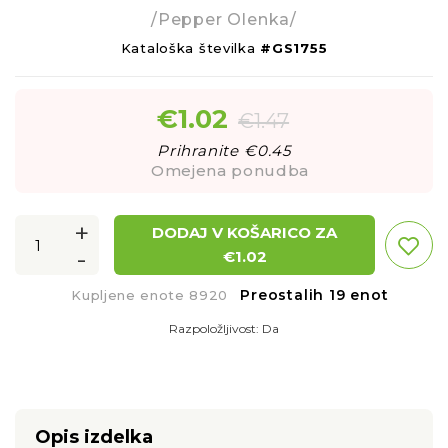
/Pepper Olenka/
Kataloška številka
#GS1755
€
1.02
€
1.47
Prihranite €
0.45
Omejena ponudba
+
DODAJ V KOŠARICO ZA
-
€
1.02
Preostalih 19 enot
Kupljene enote 8920
Razpoložljivost:
Da
Opis izdelka