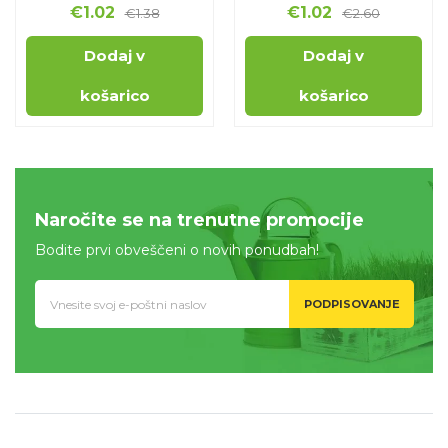
€
1.02
€
1.02
€
1.38
€
2.60
Dodaj v
Dodaj v
košarico
košarico
Naročite se na trenutne promocije
Bodite prvi obveščeni o novih ponudbah!
PODPISOVANJE