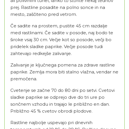
ali polivinilni tunel, lahko to storite nekaj tednov
prej. Rastline posadite na polno sonce in na
mesto, zaščiteno pred vetrom.
Če sadite na prostem, pustite 45 cm razdalje
med rastlinami. Če sadite v posode, naj bodo te
široke vsaj 30 cm. Večje kot so posode, večji bo
pridelek sladke paprike. Večje posode tudi
zahtevajo redkejše zalivanje.
Zalivanje je ključnega pomena za zdrave rastline
paprike. Zemlja mora biti stalno vlažna, vendar ne
premočena.
Cvetenje se začne 70 do 80 dni po setvi. Cvetovi
sladke paprike se odprejo dve do tri ure po
sončnem vzhodu in trajajo le približno en dan.
Približno 45 % cvetov obrodi plodove.
Rastline najbolje uspevajo pri dnevnih